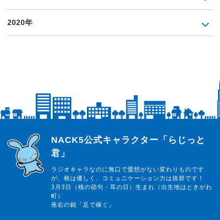
2020年
らじっと君
NACK5公式キャラクター「らじっと
君」
ラジオキャラなのに無口で愛想がない変わりものです
が、根は優しく、コミュニケーション力は抜群です！
3月3日（桃の節句・耳の日）生まれ（出生地はときがわ
町）
座右の銘「足で稼ぐ」