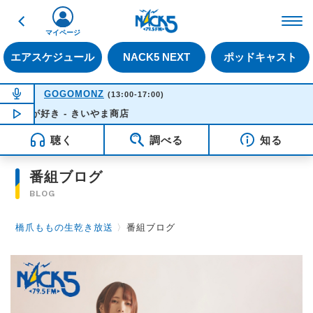
戻る
FM NACK5 79.5MHz（
マイページ
エアスケジュール
NACK5 NEXT
ポッドキャスト
NOW ON AIR
GOGOMONZ
(13:00-17:00)
島が好き - きいやま商店
NOW PLAYING
15:57
聴く
調べる
知る
番組ブログ
BLOG
橋爪ももの生乾き放送
〉
番組ブログ