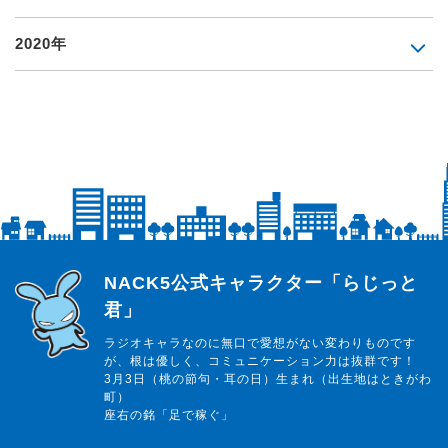
2020年
らじっと君
NACK5公式キャラクター「らじっと
君」
ラジオキャラなのに無口で愛想がない変わりものです
が、根は優しく、コミュニケーション力は抜群です！
3月3日（桃の節句・耳の日）生まれ（出生地はときがわ
町）
座右の銘「足で稼ぐ」