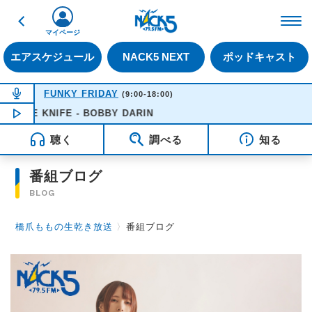
戻る
FM NACK5 79.5MHz（
マイページ
エアスケジュール
NACK5 NEXT
ポッドキャスト
NOW ON AIR
FUNKY FRIDAY
(9:00-18:00)
 THE KNIFE - BOBBY DARIN
NOW PLAYING
16:51
聴く
調べる
知る
番組ブログ
BLOG
橋爪ももの生乾き放送
〉
番組ブログ