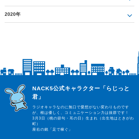
2020年
らじっと君
NACK5公式キャラクター「らじっと
君」
ラジオキャラなのに無口で愛想がない変わりものです
が、根は優しく、コミュニケーション力は抜群です！
3月3日（桃の節句・耳の日）生まれ（出生地はときがわ
町）
座右の銘「足で稼ぐ」