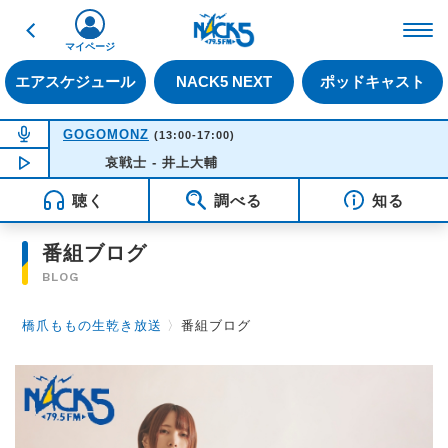
戻る
FM NACK5 79.5MHz（
マイページ
エアスケジュール
NACK5 NEXT
ポッドキャスト
NOW ON AIR
GOGOMONZ
(13:00-17:00)
NOW PLAYING
哀戦士 - 井上大輔
14:56
聴く
調べる
知る
番組ブログ
BLOG
橋爪ももの生乾き放送
〉
番組ブログ