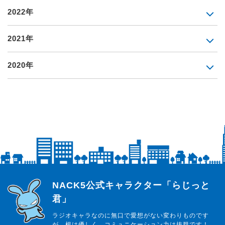
2022年
2021年
2020年
らじっと君
NACK5公式キャラクター「らじっと
君」
ラジオキャラなのに無口で愛想がない変わりものです
が、根は優しく、コミュニケーション力は抜群です！