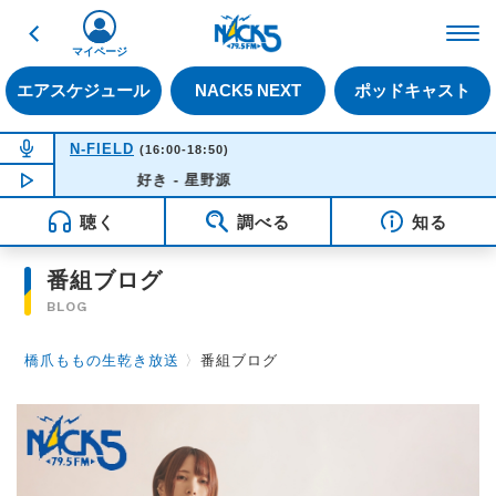
戻る
FM NACK5 79.5MHz（
マイページ
エアスケジュール
NACK5 NEXT
ポッドキャスト
NOW ON AIR
N-FIELD
(16:00-18:50)
NOW PLAYING
好き - 星野源
15:48
聴く
調べる
知る
番組ブログ
BLOG
橋爪ももの生乾き放送
〉
番組ブログ