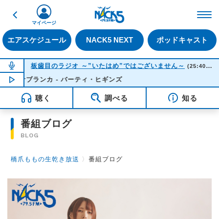
戻る
FM NACK5 79.5MHz（
マイページ
エアスケジュール
NACK5 NEXT
ポッドキャスト
NOW ON AIR
板歯目のラジオ ～”いたはめ”ではございません～
(25:40-26:00)
カサブランカ - バーティ・ヒギンズ
NOW PLAYING
01:46
聴く
調べる
知る
番組ブログ
BLOG
橋爪ももの生乾き放送
〉
番組ブログ