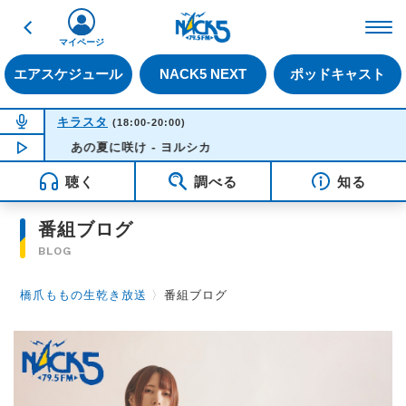
戻る
FM NACK5 79.5MHz（
マイページ
エアスケジュール
NACK5 NEXT
ポッドキャスト
NOW ON AIR
キラスタ
(18:00-20:00)
NOW PLAYING
あの夏に咲け - ヨルシカ
19:36
聴く
調べる
知る
番組ブログ
BLOG
橋爪ももの生乾き放送
〉
番組ブログ