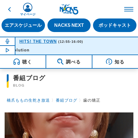
戻る
FM NACK5 79.5MHz（
マイページ
エアスケジュール
NACK5 NEXT
ポッドキャスト
NOW ON AIR
HITS! THE TOWN
(12:55-16:00)
NOW PLAYING
13:40
HOT
聴く
調べる
知る
番組ブログ
BLOG
橋爪ももの生乾き放送
〉
番組ブログ
〉
歯の矯正