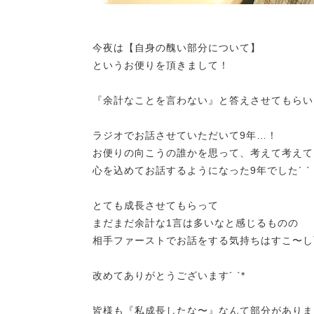
今夜は【自身の醜い部分について】
というお便りを頂きまして！
『余計なことを言わない』と答えさせてもらい
ラジオでお話させていただいて9年…！
お便りの向こうの誰かを思って、考えて考えて
心を込めてお話するようになった9年でした´ `
とても成長させてもらって
まだまだ余計な1言は多いなと感じるものの
相手ファーストでお話をする気持ちはすこ〜し
改めてありがとうございます´ `*
皆様も『私成長したな〜』なんて部分がありま