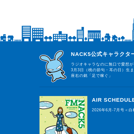
らじっと君
NACK5公式キャラク
ラジオキャラなのに無口で愛想が
3月3日（桃の節句・耳の日）生
座右の銘「足で稼ぐ」
AIR SCHEDUL
2026年6月-7月号＜