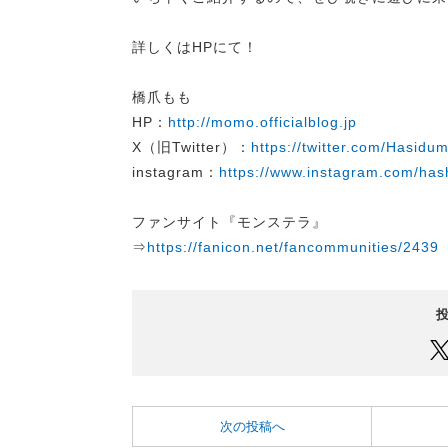
詳しくはHPにて！
橋爪もも
HP：
http://momo.officialblog.jp
X（旧Twitter）：
https://twitter.com/Hasid
instagram：
https://www.instagram.com/h
ファンサイト『モンステラ』
⇒
https://fanicon.net/fancommunities/2439
次の投稿へ