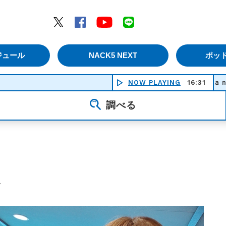
エムナックファイブ）
Twitter
Facebook
YouTube
LINE
ジュール
NACK5 NEXT
ポッ
ＰＲＩＤＥ - ＨＩＧＨ ａｎｄ ＭＩＧＨＴ
NOW PLAYING
16:31
調べる
ば