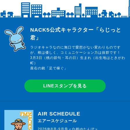
らじっと君
NACK5公式キャラクター「らじっと
君」
ラジオキャラなのに無口で愛想がない変わりものです
が、根は優しく、コミュニケーション力は抜群です！
3月3日（桃の節句・耳の日）生まれ（出生地はときがわ
町）
座右の銘「足で稼ぐ」
LINEスタンプを見る
AIR SCHEDULE
エアースケジュール
2026年8月-9月号＜白根ゆたんぽ＞