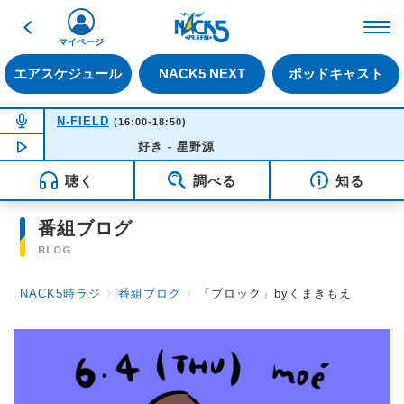
戻る
FM NACK5 79.5MHz（
マイページ
エアスケジュール
NACK5 NEXT
ポッドキャスト
NOW ON AIR
N-FIELD
(16:00-18:50)
NOW PLAYING
好き - 星野源
15:48
聴く
調べる
知る
番組ブログ
BLOG
NACK5時ラジ
〉
番組ブログ
〉
「ブロック」byくまきもえ