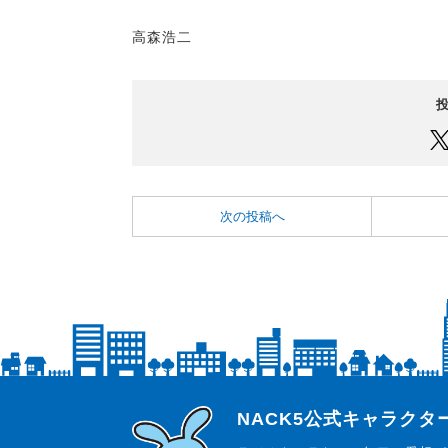
高森浩二
次の投稿へ
らじっと君
NACK5公式キャラク