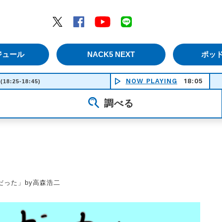
エムナックファイブ）
Twitter
Facebook
YouTube
LINE
ジュール
NACK5 NEXT
ポッ
NOW PLAYING
18:05
(18:25-18:45)
調べる
だった」by高森浩二