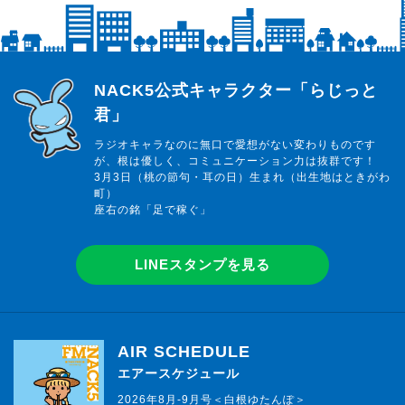
らじっと君
NACK5公式キャラクター「らじっと
君」
ラジオキャラなのに無口で愛想がない変わりものです
が、根は優しく、コミュニケーション力は抜群です！
3月3日（桃の節句・耳の日）生まれ（出生地はときがわ
町）
座右の銘「足で稼ぐ」
LINEスタンプを見る
AIR SCHEDULE
エアースケジュール
2026年8月-9月号＜白根ゆたんぽ＞