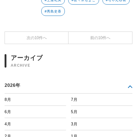
#土屋礼央
#佐々木もよこ
#ちゃんゆ胃
#秀島史香
次の10件へ
前の10件へ
アーカイブ
ARCHIVE
2026年
8月
7月
6月
5月
4月
3月
2月
1月