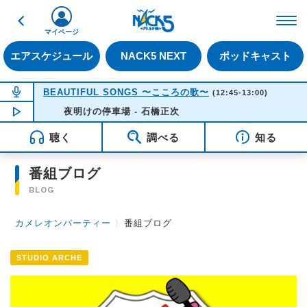
戻る
FM NACK5 79.5MHz（
マイページ
エアスケジュール
NACK5 NEXT
ポッドキャスト
NOW ON AIR
BEAUTIFUL SONGS 〜こころの歌〜
(12:45-13:00)
NOW PLAYING
夜明けの停車場 - 石橋正次
12:45
聴く
調べる
知る
番組ブログ
BLOG
カメレオンパーティー
〉
番組ブログ
STUDIO ARCHE