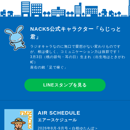
らじっと君
NACK5公式キャラクター「らじっと
君」
ラジオキャラなのに無口で愛想がない変わりものです
が、根は優しく、コミュニケーション力は抜群です！
3月3日（桃の節句・耳の日）生まれ（出生地はときがわ
町）
座右の銘「足で稼ぐ」
LINEスタンプを見る
AIR SCHEDULE
エアースケジュール
2026年8月-9月号＜白根ゆたんぽ＞