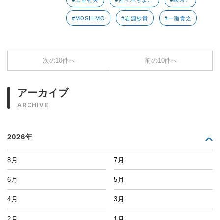
#土屋礼央
#佐々木もよこ
#映秀。
#MOSHIMO
#岩淵紗貴
#一瀬貴之
次の10件へ
前の10件へ
アーカイブ
ARCHIVE
2026年
8月
7月
6月
5月
4月
3月
2月
1月