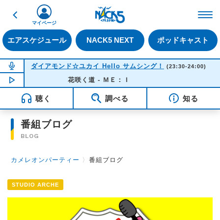
戻る
FM NACK5 79.5MHz（
マイページ
エアスケジュール
NACK5 NEXT
ポッドキャスト
NOW ON AIR
ダイアモンド☆ユカイ Hello サムシング！
(23:30-24:00)
NOW PLAYING
花咲く道 - ＭＥ：Ｉ
23:20
聴く
調べる
知る
番組ブログ
BLOG
カメレオンパーティー
〉
番組ブログ
STUDIO ARCHE