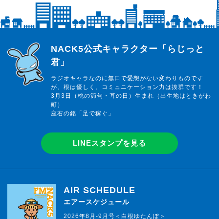
らじっと君
NACK5公式キャラクター「らじっと
君」
ラジオキャラなのに無口で愛想がない変わりものです
が、根は優しく、コミュニケーション力は抜群です！
3月3日（桃の節句・耳の日）生まれ（出生地はときがわ
町）
座右の銘「足で稼ぐ」
LINEスタンプを見る
AIR SCHEDULE
エアースケジュール
2026年8月-9月号＜白根ゆたんぽ＞