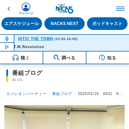
戻る
FM NACK5 79.5MHz（
マイページ
エアスケジュール
NACK5 NEXT
ポッドキャスト
NOW ON AIR
HITS! THE TOWN
(12:55-16:00)
- T.M.Revolution
NOW PLAYING
13:40
聴く
調べる
知る
番組ブログ
BLOG
カメレオンパーティー
〉
番組ブログ
〉
2025/01/26 #431 #カメパ