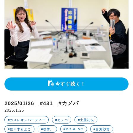
今すぐ聴く！
2025/01/26 #431 #カメパ
2025.1.26
#カメレオンパーティー
#カメパ
#土屋礼央
#佐々木もよこ
#映秀。
#MOSHIMO
#岩淵紗貴