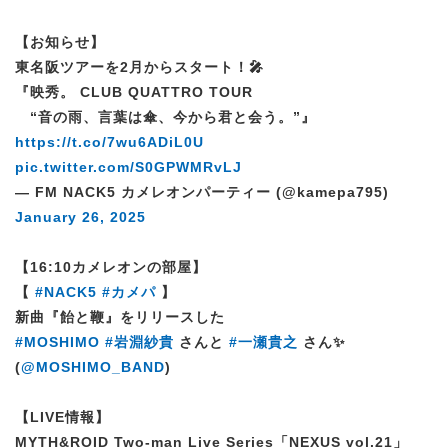
【お知らせ】
東名阪ツアーを2月からスタート！🎤
『映秀。 CLUB QUATTRO TOUR
“音の雨、言葉は傘、今から君と会う。”』
https://t.co/7wu6ADiL0U
pic.twitter.com/S0GPWMRvLJ
— FM NACK5 カメレオンパーティー (@kamepa795)
January 26, 2025
【16:10カメレオンの部屋】
【
#NACK5
#カメパ
】
新曲『飴と鞭』をリリースした
#MOSHIMO
#岩淵紗貴
さんと
#一瀬貴之
さん✨
(
@MOSHIMO_BAND
)
【LIVE情報】
MYTH&ROID Two-man Live Series「NEXUS vol.21」