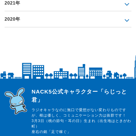
2021年
2020年
らじっと君
NACK5公式キャラクター「らじっと
君」
ラジオキャラなのに無口で愛想がない変わりものです
が、根は優しく、コミュニケーション力は抜群です！
3月3日（桃の節句・耳の日）生まれ（出生地はときがわ
町）
座右の銘「足で稼ぐ」