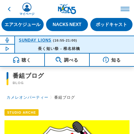
戻る
FM NACK5 79.5MHz（
マイページ
エアスケジュール
NACK5 NEXT
ポッドキャスト
NOW ON AIR
SUNDAY LIONS
(16:55-21:00)
NOW PLAYING
長く短い祭 - 椎名林檎
16:35
聴く
調べる
知る
番組ブログ
BLOG
カメレオンパーティー
〉
番組ブログ
STUDIO ARCHE