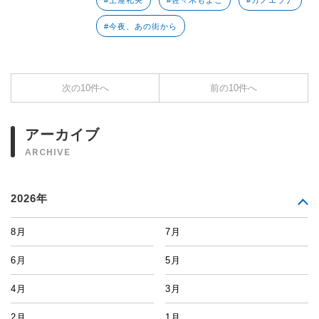
#土屋礼央
#佐々木もよこ
#カノエラナ
#今夜、あの街から
次の10件へ
前の10件へ
アーカイブ
ARCHIVE
2026年
8月
7月
6月
5月
4月
3月
2月
1月