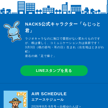
らじっと君
NACK5公式キャラクター「らじっと
君」
ラジオキャラなのに無口で愛想がない変わりものです
が、根は優しく、コミュニケーション力は抜群です！
3月3日（桃の節句・耳の日）生まれ（出生地はときがわ
町）
座右の銘「足で稼ぐ」
LINEスタンプを見る
AIR SCHEDULE
エアースケジュール
2026年8月-9月号＜白根ゆたんぽ＞