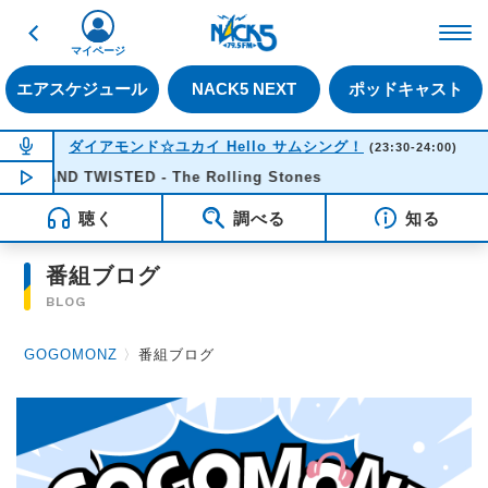
戻る
FM NACK5 79.5MHz（
マイページ
エアスケジュール
NACK5 NEXT
ポッドキャスト
NOW ON AIR
ダイアモンド☆ユカイ Hello サムシング！
(23:30-24:00)
H AND TWISTED - The Rolling Stones
NOW PLAYING
23:32
聴く
調べる
知る
番組ブログ
BLOG
GOGOMONZ
〉
番組ブログ