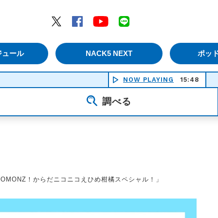
エムナックファイブ）
Twitter
Facebook
YouTube
LINE
ジュール
NACK5 NEXT
ポッ
NOW PLAYING
15:48
好き 
調べる
GOGOMONZ！からだニコニコえひめ柑橘スペシャル！」