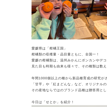
愛媛県は「柑橘王国」
柑橘類の収穫量・品目量ともに、全国一！
愛媛の柑橘類は、温州みかんにポンカンやデコ
見た目も時期も由来も様々で、その種類は数え
年間1000個以上の種から新品種育成の研究が
「甘平」や「紅まどんな」など、オリジナルの
その産地ならではのブランド品種は贈答用とし
今日は「せとか」を紹介！