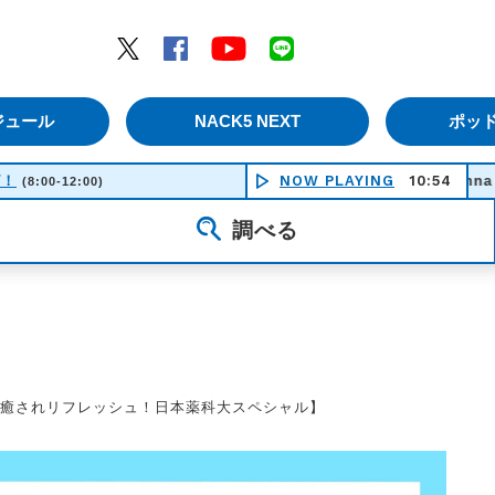
エムナックファイブ）
Twitter
Facebook
YouTube
LINE
ジュール
NACK5 NEXT
ポッ
ピ！
Whatcha’ Gonna Do For Me - Av
NOW PLAYING
10:54
(8:00-12:00)
調べる
で癒されリフレッシュ！日本薬科大スペシャル】