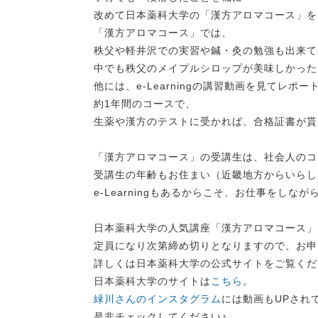
改めて日本薬科大学の「漢方アロマコース」を
「漢方アロマコース」では、
秩父や軽井沢での実習や鍼・灸の勉強も出来て
中でも秩父のメイプルシロップが美味しかった
他には、e-Learningの講習動画を見てレポ
約1年間のコースで、
生薬や漢方のテストに受かれば、合格証書が貰
「漢方アロマコース」の受講生は、社会人のコ
受講生の年齢もお住まい（近畿地方からいらし
e-Learningもあるからこそ、お仕事をし
日本薬科大学の人気講座「漢方アロマコース」
定員になり次第締め切りとなりますので、お申
詳しくは日本薬科大学の公式サイトをご覧くだ
日本薬科大学のサイトは
こちら
。
緑川さんのインスタグラム
には動画もUPされ
是非チェックしてください♪