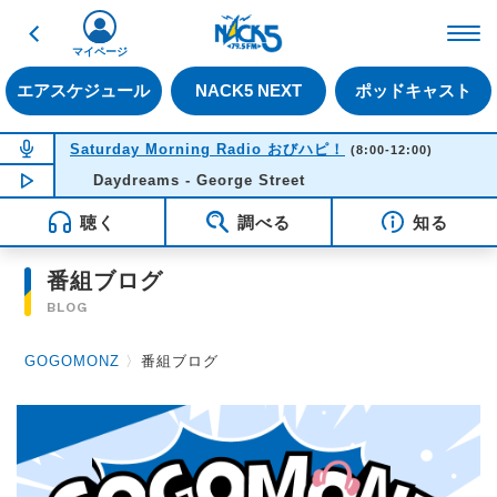
戻る
FM NACK5 79.5MHz（
マイページ
エアスケジュール
NACK5 NEXT
ポッドキャスト
NOW ON AIR
Saturday Morning Radio おびハピ！
(8:00-12:00)
NOW PLAYING
Daydreams - George Street
11:49
聴く
調べる
知る
番組ブログ
BLOG
GOGOMONZ
〉
番組ブログ