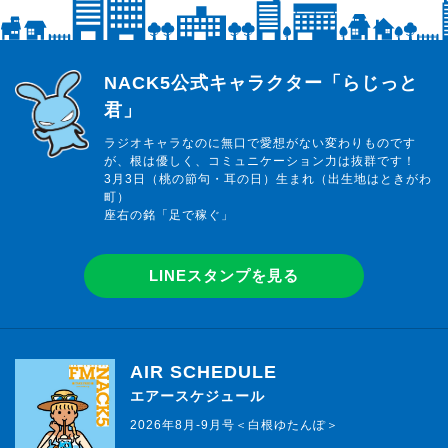
らじっと君
NACK5公式キャラクター「らじっと
君」
ラジオキャラなのに無口で愛想がない変わりものです
が、根は優しく、コミュニケーション力は抜群です！
3月3日（桃の節句・耳の日）生まれ（出生地はときがわ
町）
座右の銘「足で稼ぐ」
LINEスタンプを見る
AIR SCHEDULE
エアースケジュール
2026年8月-9月号＜白根ゆたんぽ＞