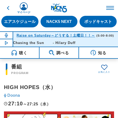
戻る
FM NACK5 79.5MHz（
マイページ
エアスケジュール
NACK5 NEXT
ポッドキャスト
NOW ON AIR
Raise on Saturday～どうする！土曜日！！～
(5:00-8:00)
Chasing the Sun - Hilary Duff
NOW PLAYING
06:03
聴く
調べる
知る
番組
PROGRAM
HIGH HOPES（水）
Doona
27:10
～27:25（水）