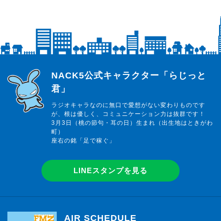
らじっと君
NACK5公式キャラクター「らじっと
君」
ラジオキャラなのに無口で愛想がない変わりものです
が、根は優しく、コミュニケーション力は抜群です！
3月3日（桃の節句・耳の日）生まれ（出生地はときがわ
町）
座右の銘「足で稼ぐ」
LINEスタンプを見る
AIR SCHEDULE