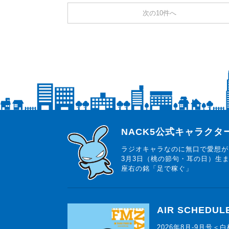
次の10件へ
らじっと君
NACK5公式キャラク
ラジオキャラなのに無口で愛想が
3月3日（桃の節句・耳の日）生
座右の銘「足で稼ぐ」
AIR SCHEDUL
2026年8月-9月号＜