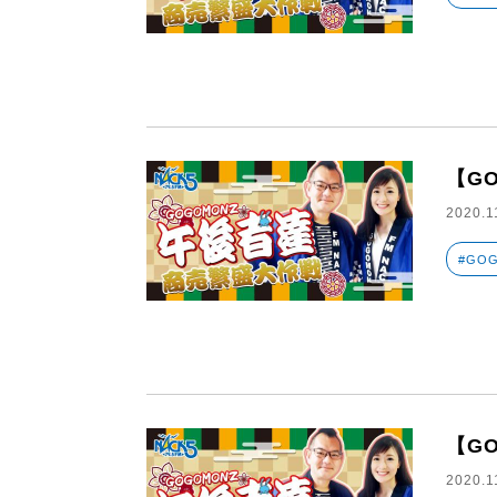
【G
2020.1
#GO
【G
2020.1