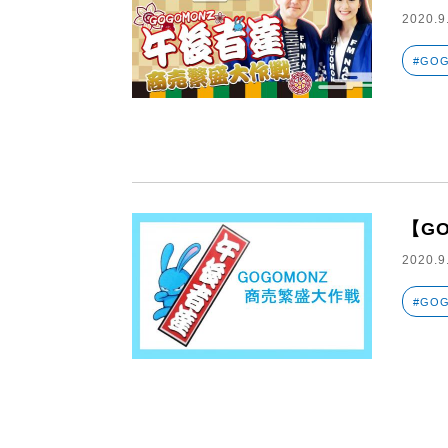
2020.9
#GO
【G
2020.9
#GO