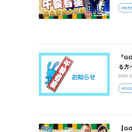
#商売
『G
る方
2020.1
#GO
【G