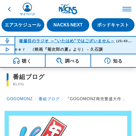
戻る
FM NACK5 79.5MHz（
マイページ
エアスケジュール
NACK5 NEXT
ポッドキャスト
NOW ON AIR
板歯目のラジオ ～”いたはめ”ではございません～
(25:40-26:00)
ｕｍｍｅｒ （映画『菊次郎の夏』より） - 久石譲
NOW PLAYING
01:54
聴く
調べる
知る
番組ブログ
BLOG
GOGOMONZ
〉
番組ブログ
〉
『GOGOMONZ商売繁盛大作戦』に、参加して下さる方へ