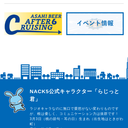
らじっと君
NACK5公式キャラクター「らじっと
君」
ラジオキャラなのに無口で愛想がない変わりものです
が、根は優しく、コミュニケーション力は抜群です！
3月3日（桃の節句・耳の日）生まれ（出生地はときがわ
町）