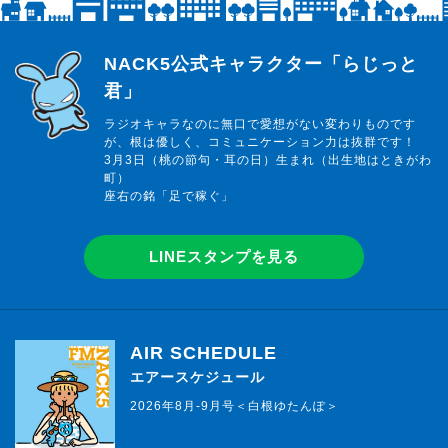
らじっと君
NACK5公式キャラクター「らじっと
君」
ラジオキャラなのに無口で愛想がない変わりものです
が、根は優しく、コミュニケーション力は抜群です！
3月3日（桃の節句・耳の日）生まれ（出生地はときがわ
町）
座右の銘「足で稼ぐ」
LINEスタンプを見る
AIR SCHEDULE
エアースケジュール
2026年8月-9月号＜白根ゆたんぽ＞