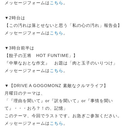
メッセージフォームは
こちら
。
▼2時台は
【この汚れは落とせないと思う「私の心の汚れ」報告会】
メッセージフォームは
こちら
。
▼3時台前半は
【餃子の王将 HOT FUNTIME」】
『中華なおとな作文』 お題は「肉と玉子のいりつけ」
メッセージフォームは
こちら
。
▼【DRIVE A GOGOMONZ 素敵なクルマライフ】
月曜日のテーマは、
「『理由を聞いて』or『訳を聞いて』or『事情を聞い
て』・・・おろ？！の、記憶」
このテーマ、今回でラストです。お急ぎご参加ください。
メッセージフォームは
こちら
。