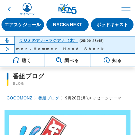
戻る
FM NACK5 79.5MHz（
マイページ
エアスケジュール
NACK5 NEXT
ポッドキャスト
NOW ON AIR
ラジオのアナ〜ラジアナ（木）
(25:00-28:45)
ｕｍｍｅｒ - Ｈａｍｍｅｒ Ｈｅａｄ Ｓｈａｒｋ
NOW PLAYING
02:01
聴く
調べる
知る
番組ブログ
BLOG
GOGOMONZ
〉
番組ブログ
〉
9月26日(月)メッセージテーマ