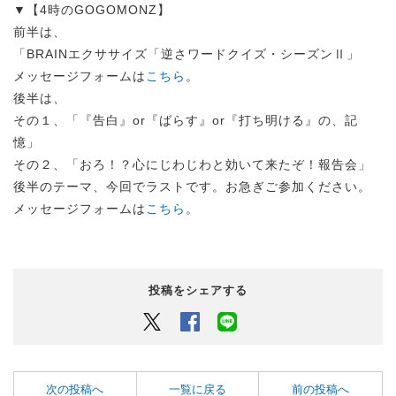
▼【4時のGOGOMONZ】
前半は、
「BRAINエクササイズ「逆さワードクイズ・シーズンⅡ」
メッセージフォームは
こちら
。
後半は、
その１、「『告白』or『ばらす』or『打ち明ける』の、記
憶」
その２、「おろ！？心にじわじわと効いて来たぞ！報告会」
後半のテーマ、今回でラストです。お急ぎご参加ください。
メッセージフォームは
こちら
。
投稿をシェアする
Twitter
Facebook
LINEでシェアするボタン
次の投稿へ
一覧に戻る
前の投稿へ