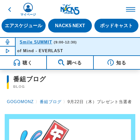
戻る
FM NACK5 79.5MHz（
マイページ
エアスケジュール
NACK5 NEXT
ポッドキャスト
NOW ON AIR
Smile SUMMIT
(9:00-12:30)
Peace of Mind - EVERLAST
NOW PLAYING
11:02
聴く
調べる
知る
番組ブログ
BLOG
GOGOMONZ
〉
番組ブログ
〉
9月22日（木）プレゼント当選者