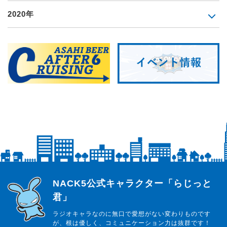
2020年
らじっと君
NACK5公式キャラクター「らじっと
君」
ラジオキャラなのに無口で愛想がない変わりものです
が、根は優しく、コミュニケーション力は抜群です！