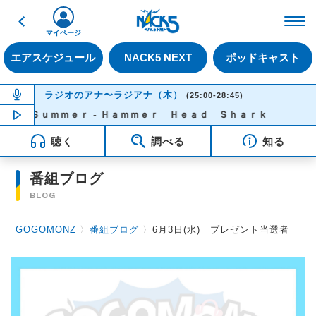
戻る
FM NACK5 79.5MHz（
マイページ
エアスケジュール
NACK5 NEXT
ポッドキャスト
NOW ON AIR
ラジオのアナ〜ラジアナ（木）
(25:00-28:45)
 Ｓｕｍｍｅｒ - Ｈａｍｍｅｒ Ｈｅａｄ Ｓｈａｒｋ
NOW PLAYING
02:01
聴く
調べる
知る
番組ブログ
BLOG
GOGOMONZ
〉
番組ブログ
〉
6月3日(水) プレゼント当選者