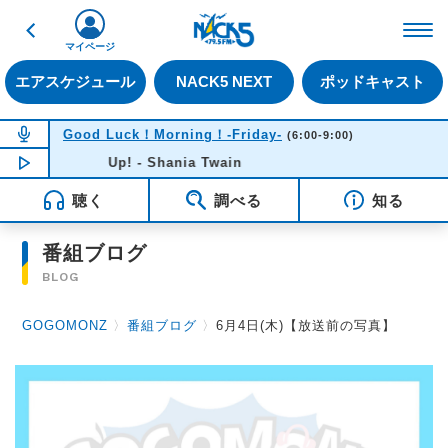
戻る
FM NACK5 79.5MHz（
マイページ
エアスケジュール
NACK5 NEXT
ポッドキャスト
NOW ON AIR
Good Luck！Morning！-Friday-
(6:00-9:00)
NOW PLAYING
Up! - Shania Twain
07:13
聴く
調べる
知る
番組ブログ
BLOG
GOGOMONZ
〉
番組ブログ
〉
6月4日(木)【放送前の写真】