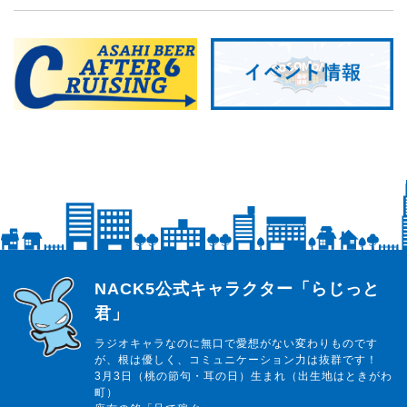
らじっと君
NACK5公式キャラクター「らじっと
君」
ラジオキャラなのに無口で愛想がない変わりものです
が、根は優しく、コミュニケーション力は抜群です！
3月3日（桃の節句・耳の日）生まれ（出生地はときがわ
町）