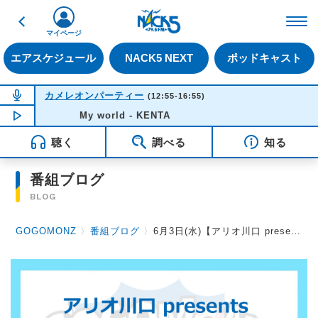
戻る
FM NACK5 79.5MHz（
マイページ
エアスケジュール
NACK5 NEXT
ポッドキャスト
NOW ON AIR
カメレオンパーティー
(12:55-16:55)
NOW PLAYING
My world - KENTA
15:34
聴く
調べる
知る
番組ブログ
BLOG
GOGOMONZ
〉
番組ブログ
〉
6月3日(水)【アリオ川口 presents GOGOMONZ ショッピングエピソード お買い物は「小さな夢と冒険！」】