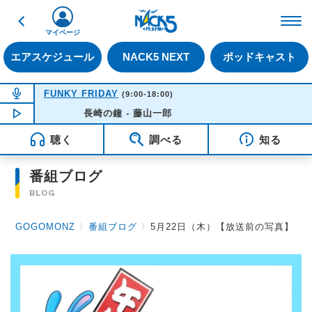
戻る
FM NACK5 79.5MHz（
マイページ
エアスケジュール
NACK5 NEXT
ポッドキャスト
NOW ON AIR
FUNKY FRIDAY
(9:00-18:00)
NOW PLAYING
長崎の鐘 - 藤山一郎
14:21
聴く
調べる
知る
番組ブログ
BLOG
GOGOMONZ
〉
番組ブログ
〉
5月22日（木）【放送前の写真】