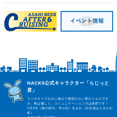
らじっと君
NACK5公式キャラクター「らじっと
君」
ラジオキャラなのに無口で愛想がない変わりものです
が、根は優しく、コミュニケーション力は抜群です！
3月3日（桃の節句・耳の日）生まれ（出生地はときがわ
町）