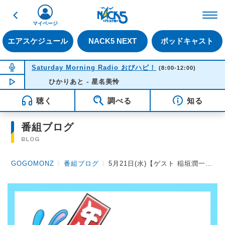
戻る
FM NACK5 79.5MHz（
マイページ
エアスケジュール
NACK5 NEXT
ポッドキャスト
NOW ON AIR
Saturday Morning Radio おびハピ！
(8:00-12:00)
NOW PLAYING
ひかりあと - 星名美怜
08:39
聴く
調べる
知る
番組ブログ
BLOG
GOGOMONZ
〉
番組ブログ
〉
5月21日(水)【ゲスト 稲垣潤一さん】