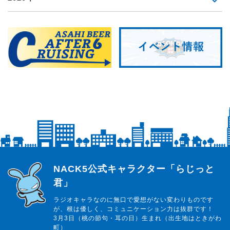
らじっと君
NACK5公式キャラクター「らじっと
君」
ラジオキャラなのに無口で愛想がない変わりものです
が、根は優しく、コミュニケーション力は抜群です！
3月3日（桃の節句・耳の日）生まれ（出生地はときがわ
町）