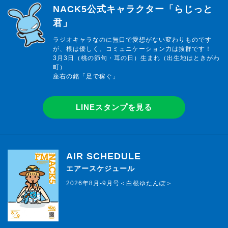
らじっと君
NACK5公式キャラクター「らじっと
君」
ラジオキャラなのに無口で愛想がない変わりものです
が、根は優しく、コミュニケーション力は抜群です！
3月3日（桃の節句・耳の日）生まれ（出生地はときがわ
町）
座右の銘「足で稼ぐ」
LINEスタンプを見る
AIR SCHEDULE
エアースケジュール
2026年8月-9月号＜白根ゆたんぽ＞