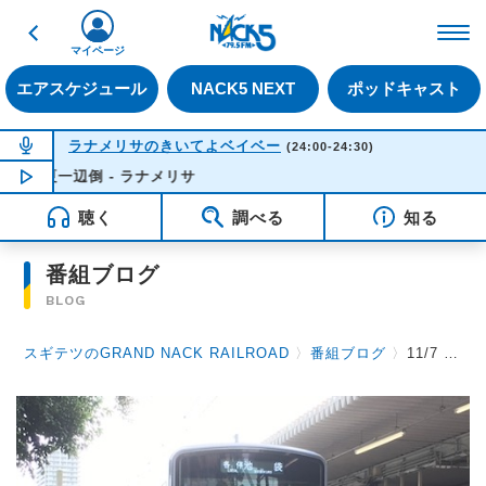
戻る
FM NACK5 79.5MHz（
マイページ
エアスケジュール
NACK5 NEXT
ポッドキャスト
NOW ON AIR
ラナメリサのきいてよベイベー
(24:00-24:30)
辺倒 - ラナメリサ
NOW PLAYING
00:03
聴く
調べる
知る
番組ブログ
BLOG
スギテツのGRAND NACK RAILROAD
〉
番組ブログ
〉
11/7 写真で振り返る番組の10年 Part 5