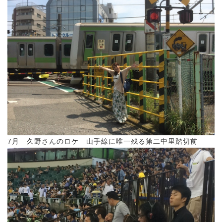
7月 久野さんのロケ 山手線に唯一残る第二中里踏切前