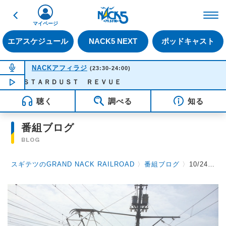
戻る
FM NACK5 79.5MHz（
マイページ
エアスケジュール
NACK5 NEXT
ポッドキャスト
NOW ON AIR
NACKアフィラジ
(23:30-24:00)
ＴＡＲＤＵＳＴ ＲＥＶＵＥ
NOW PLAYING
23:23
聴く
調べる
知る
番組ブログ
BLOG
スギテツのGRAND NACK RAILROAD
〉
番組ブログ
〉
10/24 写真で振り返る番組の10年 Part 3