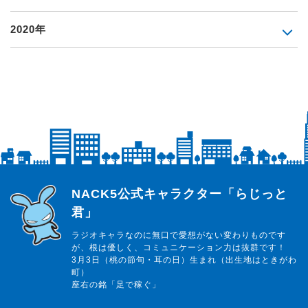
2020年
らじっと君
NACK5公式キャラクター「らじっと
君」
ラジオキャラなのに無口で愛想がない変わりものです
が、根は優しく、コミュニケーション力は抜群です！
3月3日（桃の節句・耳の日）生まれ（出生地はときがわ
町）
座右の銘「足で稼ぐ」