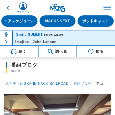
戻る
FM NACK5 79.5MHz（
マイページ
エアスケジュール
NACK5 NEXT
ポッドキャスト
NOW ON AIR
Smile SUMMIT
(9:00-12:30)
Imajine - John Lennon
NOW PLAYING
10:52
聴く
調べる
知る
番組ブログ
BLOG
スギテツのGRAND NACK RAILROAD
〉
番組ブログ
〉
アコーディオンと共演 & 岩倉高校 Part 1