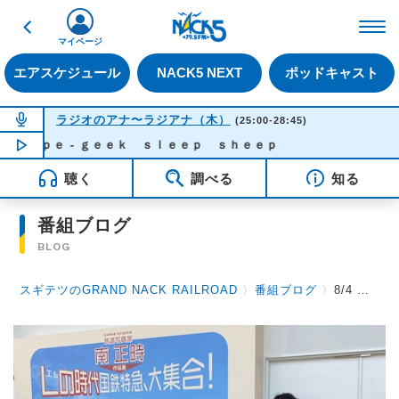
戻る
FM NACK5 79.5MHz（
マイページ
エアスケジュール
NACK5 NEXT
ポッドキャスト
NOW ON AIR
ラジオのアナ〜ラジアナ（木）
(25:00-28:45)
 - ｇｅｅｋ ｓｌｅｅｐ ｓｈｅｅｐ
NOW PLAYING
04:10
聴く
調べる
知る
番組ブログ
BLOG
スギテツのGRAND NACK RAILROAD
〉
番組ブログ
〉
8/4 高架化は進む & 南 正時さん作品展