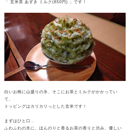
「 玄米茶 あずき ミルク(850円) 」です！
白いお椀に山盛りの氷、そこにお茶とミルクがかかってい
て、
トッピングはカリカリっとした玄米です！
まずはひと口…
ふわふわの氷に、ほんのりと香るお茶の香りと渋み、優しい