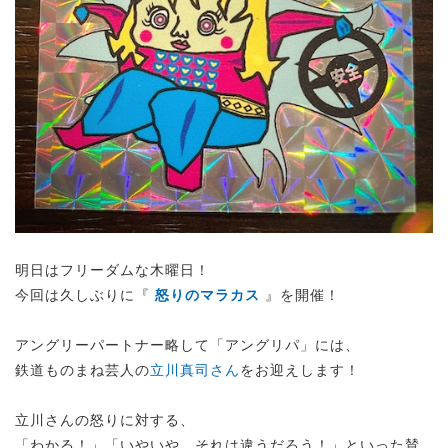
明日はフリーダムな木曜日！
今回は久しぶりに
『
怒りのマラカス
』を開催！
アングリーパートナー略して「アングリパ」には、
鉄道ものまね芸人の
立川真司さん
をお迎えします！
立川さんの怒りに対する、
「わかる！」「いやいや、それは違うだろう！」といった
賛