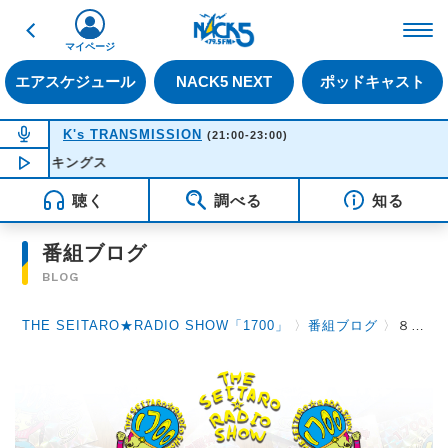
戻る
FM NACK5 79.5MHz（
マイページ
エアスケジュール
NACK5 NEXT
ポッドキャスト
NOW ON AIR
K's TRANSMISSION
(21:00-23:00)
NOW PLAYING
21:55
バンボレオ 
聴く
調べる
知る
番組ブログ
BLOG
THE SEITARO★RADIO SHOW「1700」
〉
番組ブログ
〉
８月２４日（水）