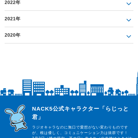
2022年
2021年
2020年
らじっと君
NACK5公式キャラクター「らじっと
君」
ラジオキャラなのに無口で愛想がない変わりものです
が、根は優しく、コミュニケーション力は抜群です！