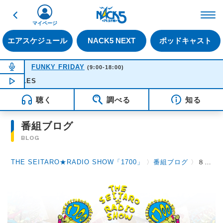
戻る
FM NACK5 79.5MHz（
マイページ
エアスケジュール
NACK5 NEXT
ポッドキャスト
NOW ON AIR
FUNKY FRIDAY
(9:00-18:00)
NOW PLAYING
11:08
HOTEL CALIFORNI
聴く
調べる
知る
番組ブログ
BLOG
THE SEITARO★RADIO SHOW「1700」
〉
番組ブログ
〉
８月１７日（水）