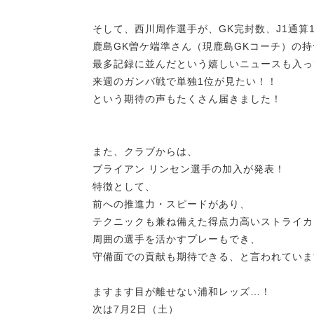
そして、西川周作選手が、GK完封数、J1通算1
鹿島GK曽ケ端準さん（現鹿島GKコーチ）の持
最多記録に並んだという嬉しいニュースも入っ
来週のガンバ戦で単独1位が見たい！！
という期待の声もたくさん届きました！
また、クラブからは、
ブライアン リンセン選手の加入が発表！
特徴として、
前への推進力・スピードがあり、
テクニックも兼ね備えた得点力高いストライカ
周囲の選手を活かすプレーもでき、
守備面での貢献も期待できる、と言われていま
ますます目が離せない浦和レッズ…！
次は7月2日（土）