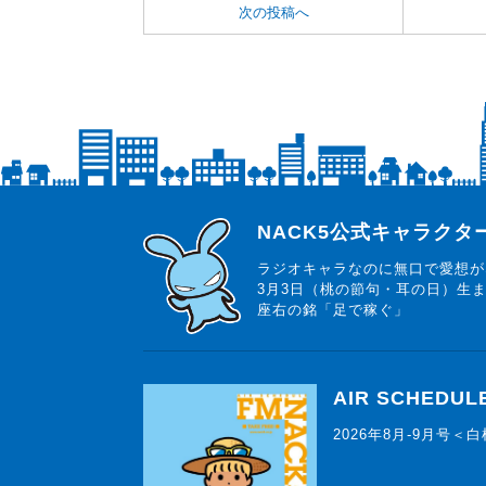
次の投稿へ
らじっと君
NACK5公式キャラク
ラジオキャラなのに無口で愛想が
3月3日（桃の節句・耳の日）生
座右の銘「足で稼ぐ」
AIR SCHEDUL
2026年8月-9月号＜