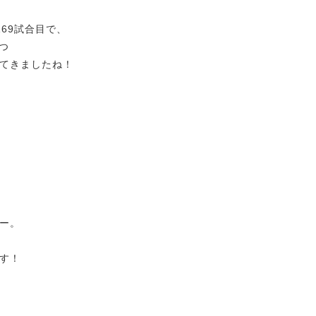
69試合目で、
つ
てきましたね！
ー。
す！