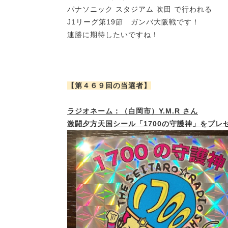
パナソニック スタジアム 吹田 で行われる
J1リーグ第19節 ガンバ大阪戦です！
連勝に期待したいですね！
【第４６９回の当選者】
ラジオネーム：（白岡市）Y.M.R さん
激闘夕方天国シール「1700の守護神」をプレ