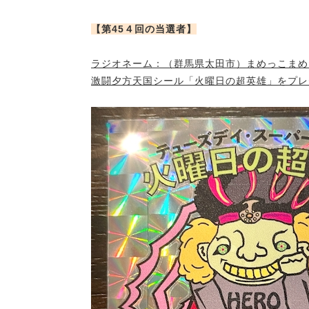
【第45４回の当選者】
ラジオネーム：（
群馬県太田市
）
まめっこまめ
激闘夕方天国シール「火曜日の超英雄」をプレ