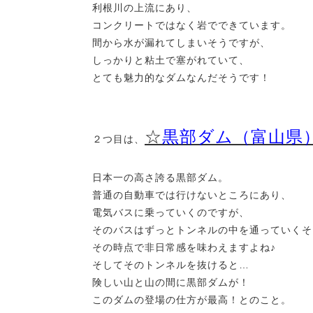
利根川の上流にあり、
コンクリートではなく岩でできています。
間から水が漏れてしまいそうですが、
しっかりと粘土で塞がれていて、
とても魅力的なダムなんだそうです！
☆
黒部ダム（富山県
２つ目は、
日本一の高さ誇る黒部ダム。
普通の自動車では行けないところにあり、
電気バスに乗っていくのですが、
そのバスはずっとトンネルの中を通っていくそ
その時点で非日常感を味わえますよね♪
そしてそのトンネルを抜けると…
険しい山と山の間に黒部ダムが！
このダムの登場の仕方が最高！とのこと。