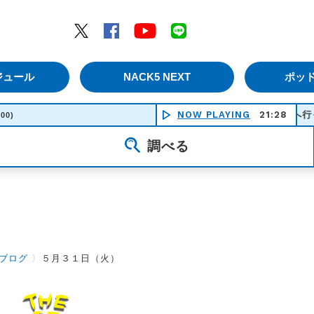
エムナックファイブ）
Twitter
Facebook
YouTube
LINE
ジュール
NACK5 NEXT
ポッ
NOW PLAYING
花はどこへ行った - ジョー
21:28
:00)
調べる
ブログ
〉
５月３１日（火）