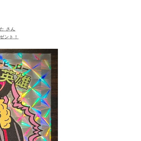
た
さん
ゼント！