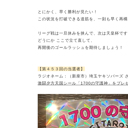
とにかく、早く勝利が見たい！
この状況を打破できる道筋を、一刻も早く再構
リーグ戦は一旦休みを挟んで、次は天皇杯です
どうにか ここで立て直して、
再開後のゴールラッシュを期待しましょう！
【第４５３回の当選者】
ラジオネーム：
（新座市）
埼玉ヤキソバーズ 
激闘夕方天国シール「1700の守護神」をプレ