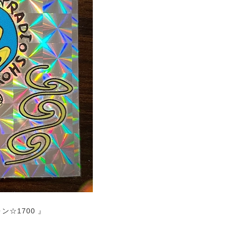
☆1700 』