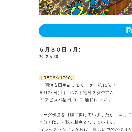
５月３０日（月）
2022.5.30
【REDS☆1700】
〈 明治安田生命Ｊ１リーグ 第16節 〉
５月28日(土) ベスト電器スタジアム
『 アビスパ福岡 ０-０ 浦和レッズ 』
リーグ優勝を目標に掲げていましたが、４月に
８分１敗、９戦未勝利となっています。
17レッズラジアンからは、厳しい声のお便り