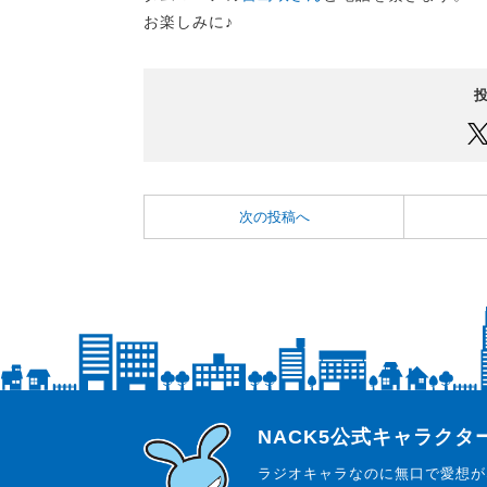
お楽しみに♪
次の投稿へ
らじっと君
NACK5公式キャラク
ラジオキャラなのに無口で愛想が