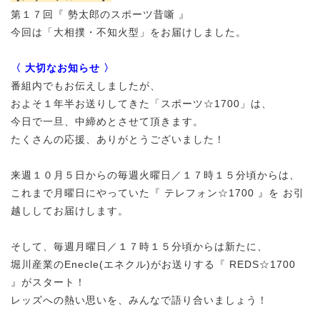
第１７回『 勢太郎のスポーツ昔噺 』
今回は「大相撲・不知火型」をお届けしました。
〈 大切なお知らせ 〉
番組内でもお伝えしましたが、
およそ１年半お送りしてきた「スポーツ☆1700」は、
今日で一旦、中締めとさせて頂きます。
たくさんの応援、ありがとうございました！
来週１０月５日からの毎週火曜日／
１７時１５分頃からは、
これまで月曜日にやっていた『 テレフォン☆1700 』を お引
越ししてお届けします。
そして、
毎週月
曜日／
１７時１５分頃
からは新たに、
堀川産業の
Enecle(エネクル)
がお送りする『 REDS☆1700
』がスタート！
レッズへの熱い思いを、みんなで語り合いましょう！