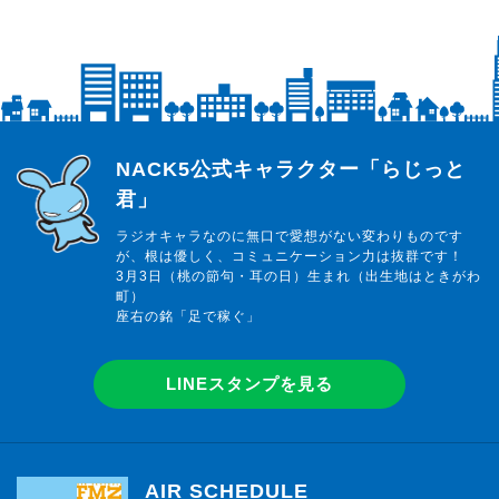
らじっと君
NACK5公式キャラクター「らじっと
君」
ラジオキャラなのに無口で愛想がない変わりものです
が、根は優しく、コミュニケーション力は抜群です！
3月3日（桃の節句・耳の日）生まれ（出生地はときがわ
町）
座右の銘「足で稼ぐ」
LINEスタンプを見る
AIR SCHEDULE