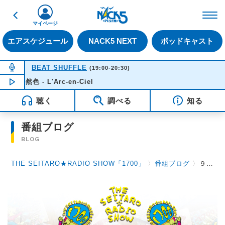
戻る
FM NACK5 79.5MHz（
マイページ
エアスケジュール
NACK5 NEXT
ポッドキャスト
NOW ON AIR
BEAT SHUFFLE
(19:00-20:30)
総天然色 - L'Arc-en-Ciel
NOW PLAYING
19:15
聴く
調べる
知る
番組ブログ
BLOG
THE SEITARO★RADIO SHOW「1700」
〉
番組ブログ
〉
９月２８日（火）