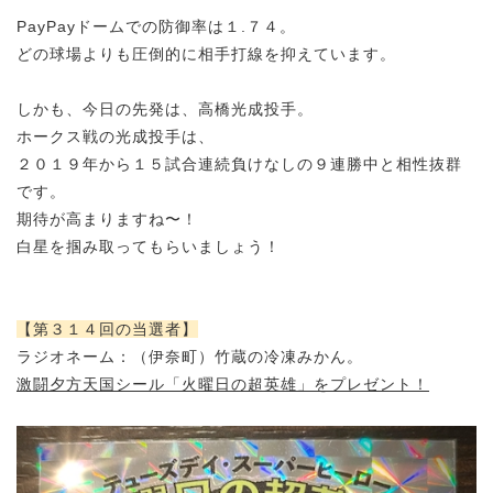
PayPayドームでの防御率は１.７４。
どの球場よりも圧倒的に相手打線を抑えています。
しかも、今日の先発は、高橋光成投手。
ホークス戦の光成投手は、
２０１９年から１５試合連続負けなしの９連勝中と相性抜群
です。
期待が高まりますね〜
！
白星を掴み取ってもらいましょう！
【第３１４回の当選者】
ラジオネーム：（伊奈町）竹蔵の冷凍みかん。
激闘夕方天国シール「火曜日の超英雄」をプレゼント！