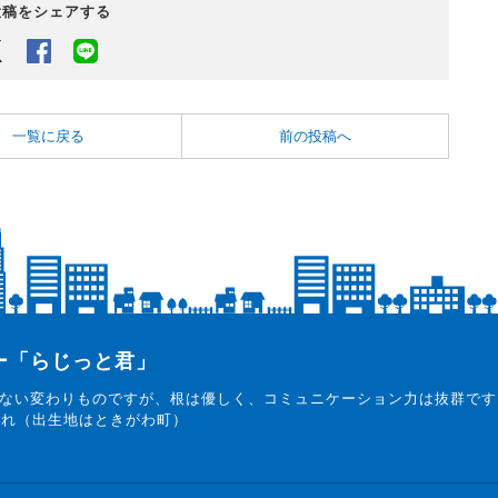
投稿をシェアする
Twitter
Facebook
LINEでシェアするボタン
一覧に戻る
前の投稿へ
ター「らじっと君」
ない変わりものですが、根は優しく、コミュニケーション力は抜群です
まれ（出生地はときがわ町）