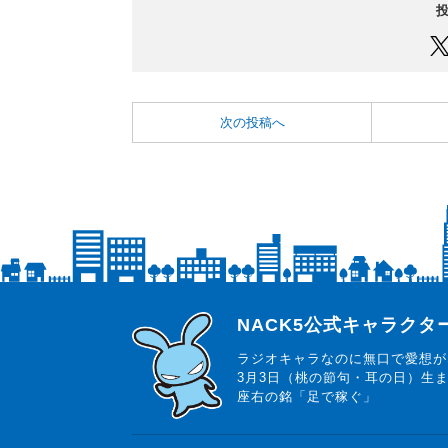
次の投稿へ
らじっと君
NACK5公式キャラク
ラジオキャラなのに無口で愛想が
3月3日（桃の節句・耳の日）生
座右の銘「足で稼ぐ」