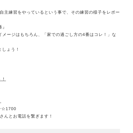
自主練習をやっているという事で、その練習の様子をレポー
番』
イメージはもちろん、「家での過ごし方の4番はコレ！」な
ましょう！
ト！
。
☆1700
さんとお電話を繋ぎます！