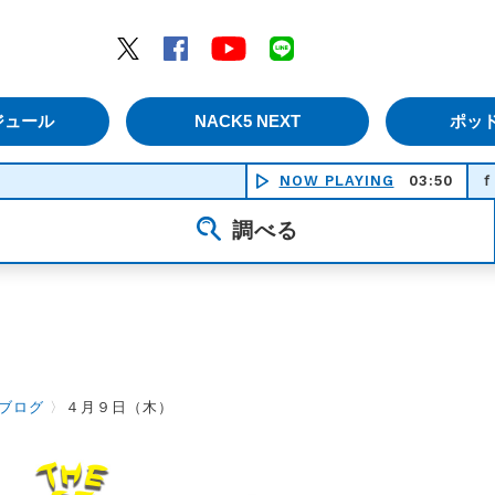
エムナックファイブ）
Twitter
Facebook
YouTube
LINE
ジュール
NACK5 NEXT
ポッ
いつか何処かで（Ｉ ｆｅｅｌ ｔ
NOW PLAYING
03:50
調べる
ブログ
〉
４月９日（木）