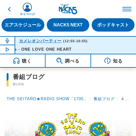
戻る
FM NACK5 79.5MHz（
マイページ
エアスケジュール
NACK5 NEXT
ポッドキャスト
NOW ON AIR
カメレオンパーティー
(12:55-16:55)
ns - ONE LOVE ONE HEART
NOW PLAYING
14:19
聴く
調べる
知る
番組ブログ
BLOG
THE SEITARO★RADIO SHOW「1700」
〉
番組ブログ
〉
４月１３日（月）