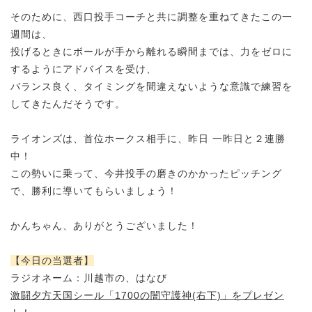
そのために、西口投手コーチと共に調整を重ねてきたこの一
週間は、
投げるときにボールが手から離れる瞬間までは、
力をゼロに
するようにアドバイスを受け、
バランス良く、タイミングを間違えないような意識で練習を
してきたんだそうです。
ライオンズは、首位ホークス相手に、昨日 一昨日と２連勝
中！
この勢いに乗って、今井投手の磨きのかかったピッチング
で、勝利に導いてもらいましょう！
かんちゃん、ありがとうございました！
【今日の当選者】
ラジオネーム：川越市の、はなび
激闘夕方天国シール「1700の闇守護神(右下)」をプレゼン