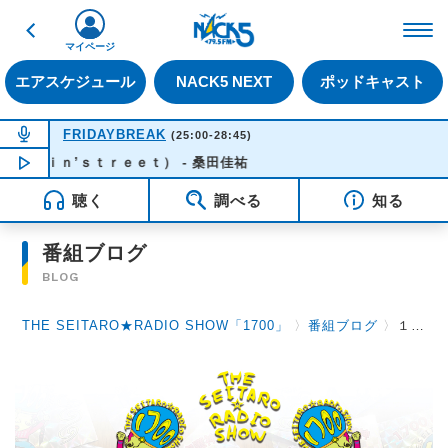
戻る
FM NACK5 79.5MHz（
マイページ
エアスケジュール
NACK5 NEXT
ポッドキャスト
NOW ON AIR
FRIDAYBREAK
(25:00-28:45)
’ｓｔｒｅｅｔ） - 桑田佳祐
NOW PLAYING
03:45
聴く
調べる
知る
番組ブログ
BLOG
THE SEITARO★RADIO SHOW「1700」
〉
番組ブログ
〉
１０月８日（木）