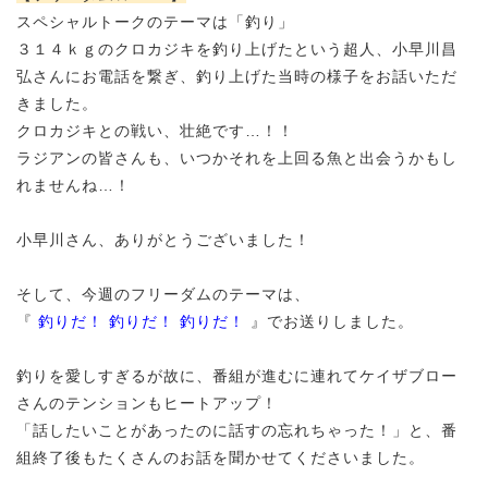
スペシャルトークのテーマは「釣り」
３１４ｋｇのクロカジキを釣り上げたという超人、
小早川昌
弘さんにお電話を繋ぎ、
釣り上げた当時の様子をお話いただ
きました。
クロカジキとの戦い、壮絶です…！！
ラジアンの皆さんも、いつかそれを上回る魚と出会うかもし
れませんね…！
小早川さん、
ありがとうございました！
そして、今週のフリーダムのテーマは、
『
釣りだ！ 釣りだ！ 釣りだ！
』でお送りしました。
釣りを愛しすぎるが故に、
番組が進むに連れて
ケイザブロー
さんのテンションもヒートアップ！
「話したいことがあったのに話すの忘れちゃった！」と、番
組終了後もたくさんのお話を聞かせてくださいました。