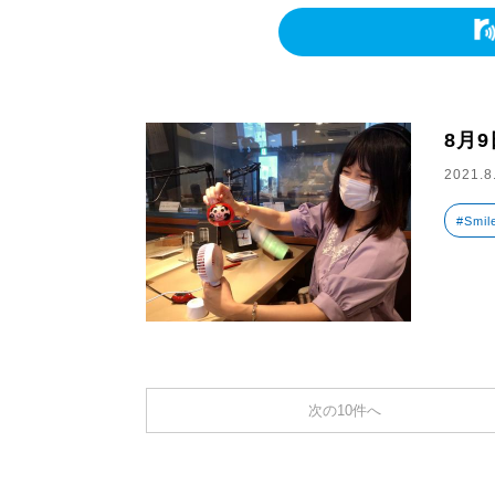
8月
2021.8
#Smil
次の10件へ