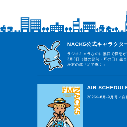
らじっと君
NACK5公式キャラク
ラジオキャラなのに無口で愛想が
3月3日（桃の節句・耳の日）生
座右の銘「足で稼ぐ」
AIR SCHEDUL
2026年8月-9月号＜