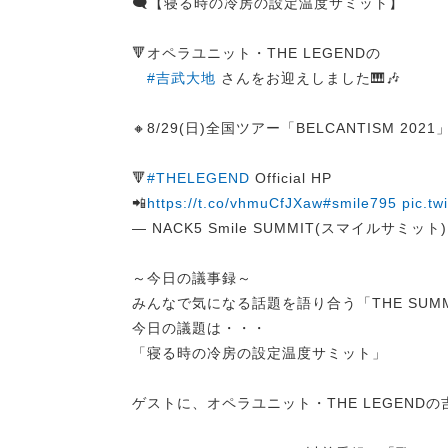
🗨️【寝る時の冷房の設定温度サミット】
🔻オペラユニット・THE LEGENDの
#吉武大地
さんをお迎えしました🎹🎶
🔸8/29(日)全国ツアー「BELCANTISM 2
🔻
#THELEGEND
Official HP
📲
https://t.co/vhmuCfJXaw
#smile795
pic.t
— NACK5 Smile SUMMIT(スマイルサミット) (
～今日の議事録～
みんなで気になる話題を語り合う「THE SUMMI
今日の議題は・・・
「寝る時の冷房の設定温度サミット」
ゲストに、オペラユニット・THE LEGEND