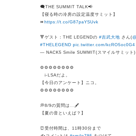
🗨️THE SUMMIT TALK📢
【寝る時の冷房の設定温度サミット】
⏩
https://t.co/G87paYSUvk
🔻ゲスト：THE LEGENDの
#吉武大地
さん(
@
#THELEGEND
pic.twitter.com/kcRO5oc0G4
— NACK5 Smile SUMMIT(スマイルサミット) (
⚙️⚙️⚙️⚙️⚙️⚙️⚙️⚙️
i-LSAだよ。
【今日のアンケート】ニコ。
⚙️⚙️⚙️⚙️⚙️⚙️⚙️⚙️
💭8/9の質問は…🖋️
【夏の音といえば？】
⏰受付時間は、11時30分まで
✍️コメントは
#smile795
をつけて