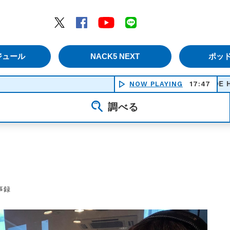
エムナックファイブ）
Twitter
Facebook
YouTube
LINE
ジュール
NACK5 NEXT
ポッ
SPINNING TOE HOLD - CREA
NOW PLAYING
17:47
調べる
事録