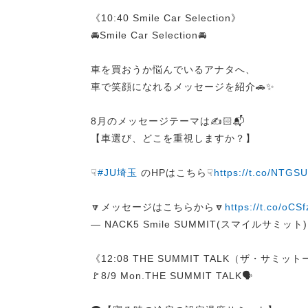
《10:40 Smile Car Selection》
🚘Smile Car Selection🚘
車を買おうか悩んでいるアナタへ、
車で笑顔になれるメッセージを紹介🚗✨
8月のメッセージテーマは✍️🏻📬
【車選び、どこを重視しますか？】
☟
#JU埼玉
のHPはこちら☟
https://t.co/NTGS
🔽メッセージはこちらから🔽
https://t.co/oC
— NACK5 Smile SUMMIT(スマイルサミット) (
《12:08 THE SUMMIT TALK（ザ・サミッ
🚩8/9 Mon.THE SUMMIT TALK🗣️