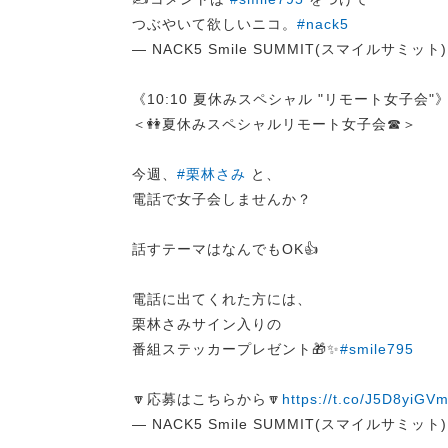
つぶやいて欲しいニコ。
#nack5
— NACK5 Smile SUMMIT(スマイルサミット) (
《10:10 夏休みスペシャル "リモート女子会"
＜👭夏休みスペシャルリモート女子会☎＞
今週、
#栗林さみ
と、
電話で女子会しませんか？
話すテーマはなんでもOK👍
電話に出てくれた方には、
栗林さみサイン入りの
番組ステッカープレゼント🎁✨
#smile795
🔽応募はこちらから🔽
https://t.co/J5D8yiGV
— NACK5 Smile SUMMIT(スマイルサミット) (