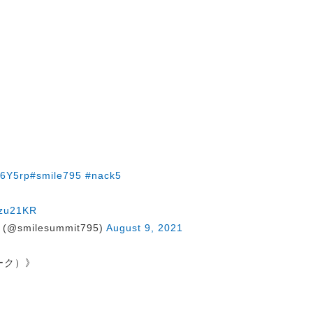
U6Y5rp
#smile795
#nack5
Sfzu21KR
@smilesummit795)
August 9, 2021
トーク）》