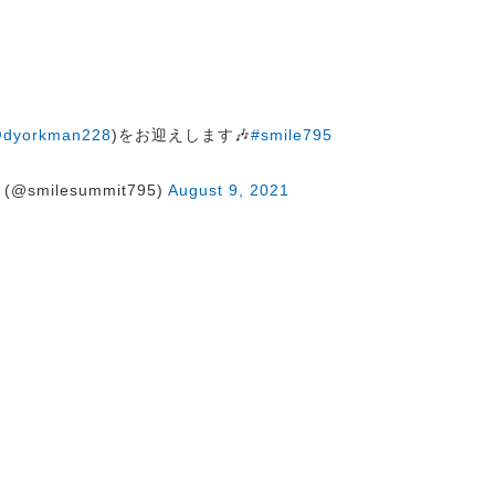
dyorkman228
)をお迎えします🎶
#smile795
@smilesummit795)
August 9, 2021