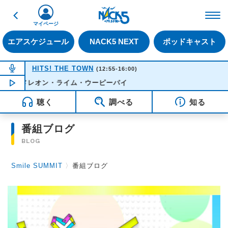
戻る
FM NACK5 79.5MHz（
マイページ
エアスケジュール
NACK5 NEXT
ポッドキャスト
NOW ON AIR
HITS! THE TOWN
(12:55-16:00)
- カメレオン・ライム・ウーピーパイ
NOW PLAYING
13:29
聴く
調べる
知る
番組ブログ
BLOG
Smile SUMMIT
〉
番組ブログ