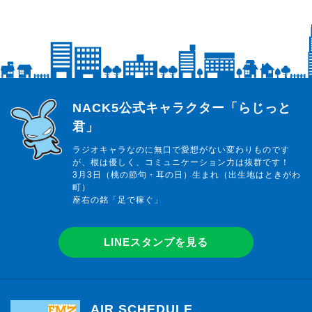
らじっと君
NACK5公式キャラクター「らじっと
君」
ラジオキャラなのに無口で愛想がない変わりものです
が、根は優しく、コミュニケーション力は抜群です！
3月3日（桃の節句・耳の日）生まれ（出生地はときがわ
町）
座右の銘「足で稼ぐ」
LINEスタンプを見る
AIR SCHEDULE