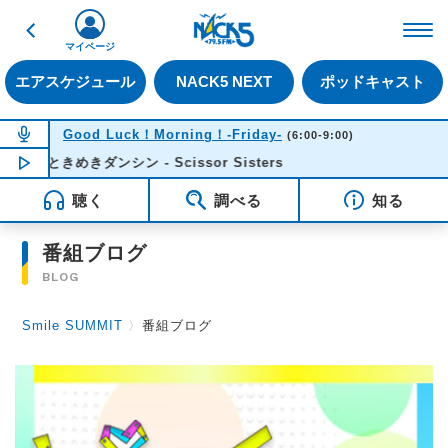
戻る
FM NACK5 79.5MHz（
マイページ
エアスケジュール
NACK5 NEXT
ポッドキャスト
NOW ON AIR
Good Luck！Morning！-Friday-
(6:00-9:00)
ときめきダンシン - Scissor Sisters
NOW PLAYING
06:03
聴く
調べる
知る
番組ブログ
BLOG
Smile SUMMIT
〉
番組ブログ