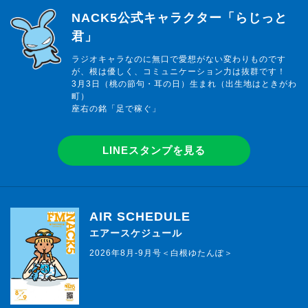
らじっと君
NACK5公式キャラクター「らじっと
君」
ラジオキャラなのに無口で愛想がない変わりものです
が、根は優しく、コミュニケーション力は抜群です！
3月3日（桃の節句・耳の日）生まれ（出生地はときがわ
町）
座右の銘「足で稼ぐ」
LINEスタンプを見る
AIR SCHEDULE
エアースケジュール
2026年8月-9月号＜白根ゆたんぽ＞