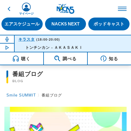
戻る
FM NACK5 79.5MHz（
マイページ
エアスケジュール
NACK5 NEXT
ポッドキャスト
NOW ON AIR
キラスタ
(18:00-20:00)
NOW PLAYING
トンチンカン - ＡＫＡＳＡＫＩ
18:50
聴く
調べる
知る
番組ブログ
BLOG
Smile SUMMIT
〉
番組ブログ