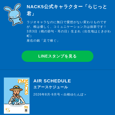
らじっと君
NACK5公式キャラクター「らじっと
君」
ラジオキャラなのに無口で愛想がない変わりものです
が、根は優しく、コミュニケーション力は抜群です！
3月3日（桃の節句・耳の日）生まれ（出生地はときがわ
町）
座右の銘「足で稼ぐ」
LINEスタンプを見る
AIR SCHEDULE
エアースケジュール
2026年8月-9月号＜白根ゆたんぽ＞