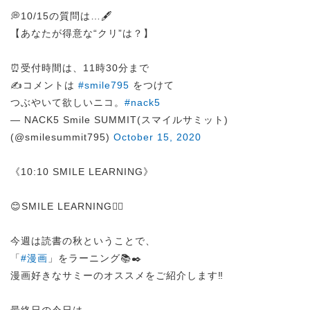
💭10/15の質問は…🖋️
【あなたが得意な“クリ”は？】
⏰受付時間は、11時30分まで
✍️コメントは
#smile795
をつけて
つぶやいて欲しいニコ。
#nack5
— NACK5 Smile SUMMIT(スマイルサミット)
(@smilesummit795)
October 15, 2020
《10:10 SMILE LEARNING》
😊SMILE LEARNING✍🏻
今週は読書の秋ということで、
「
#漫画
」をラーニング📚✒️
漫画好きなサミーのオススメをご紹介します‼