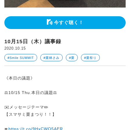
今すぐ聴く！
10月15日（木）議事録
2020.10.15
#Smile SUMMIT
#栗林さみ
#栗
#栗祭り
《本日の議題》
⚖️10/15 Thu.本日の議題⚖️
✉️メッセージテーマ✏️
【スマサミ栗まつり！！】
⏩
https://t.co/9HxCWO5AER