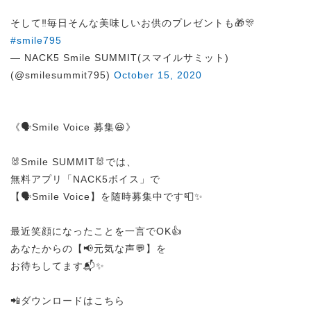
そして‼️毎日そんな美味しいお供のプレゼントも🎁🎊
#smile795
— NACK5 Smile SUMMIT(スマイルサミット)
(@smilesummit795)
October 15, 2020
《🗣️Smile Voice 募集😆》
🐰Smile SUMMIT🐰では、
無料アプリ「NACK5ボイス」で
【🗣️Smile Voice】を随時募集中です📮✨
最近笑顔になったことを一言でOK👍
あなたからの【📢元気な声💬】を
お待ちしてます📬✨
📲ダウンロードはこちら