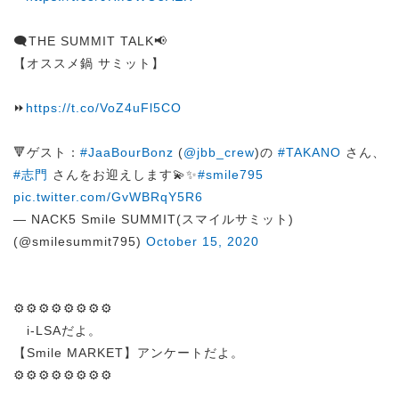
🗨️THE SUMMIT TALK📢
【オススメ鍋 サミット】
⏩
https://t.co/VoZ4uFl5CO
🔻ゲスト：
#JaaBourBonz
(
@jbb_crew
)の
#TAKANO
さん、
#志門
さんをお迎えします💫✨
#smile795
pic.twitter.com/GvWBRqY5R6
— NACK5 Smile SUMMIT(スマイルサミット)
(@smilesummit795)
October 15, 2020
⚙️⚙️⚙️⚙️⚙️⚙️⚙️⚙️
i-LSAだよ。
【Smile MARKET】アンケートだよ。
⚙️⚙️⚙️⚙️⚙️⚙️⚙️⚙️