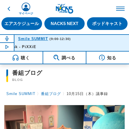
戻る
FM NACK5 79.5MHz（
マイページ
エアスケジュール
NACK5 NEXT
ポッドキャスト
NOW ON AIR
Smile SUMMIT
(9:00-12:30)
tsk - PiXXiE
NOW PLAYING
10:03
聴く
調べる
知る
番組ブログ
BLOG
Smile SUMMIT
〉
番組ブログ
〉
10月15日（木）議事録