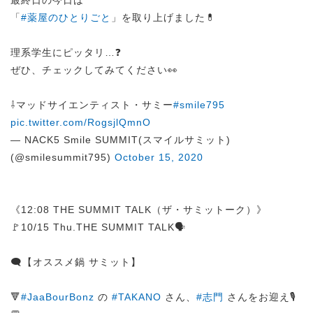
最終日の今日は
「
#薬屋のひとりごと
」を取り上げました💊
理系学生にピッタリ…❓
ぜひ、チェックしてみてください👀
⇩マッドサイエンティスト・サミー
#smile795
pic.twitter.com/RogsjlQmnO
— NACK5 Smile SUMMIT(スマイルサミット)
(@smilesummit795)
October 15, 2020
《12:08 THE SUMMIT TALK（ザ・サミットーク）》
🚩10/15 Thu.THE SUMMIT TALK🗣️
🗨️【オススメ鍋 サミット】
🔻
#JaaBourBonz
の
#TAKANO
さん、
#志門
さんをお迎え🎙️