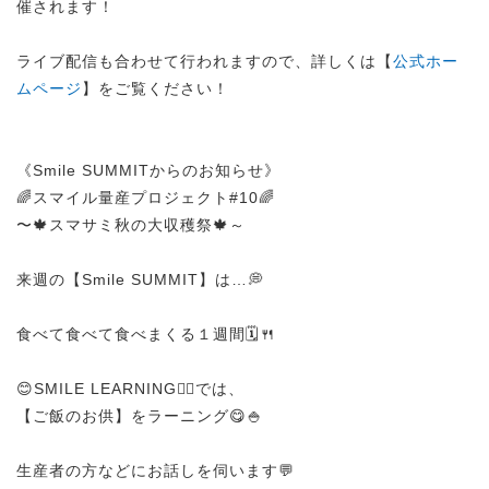
催されます！
ライブ配信も合わせて行われますので、詳しくは【
公式ホー
ムページ
】をご覧ください！
《Smile SUMMITからのお知らせ》
🌈スマイル量産プロジェクト#10🌈
〜🍁スマサミ秋の大収穫祭🍁～
来週の【Smile SUMMIT】は…💭
食べて食べて食べまくる１週間🗓️🍴
😊SMILE LEARNING✍🏻では、
【ご飯のお供】をラーニング😋🍚
生産者の方などにお話しを伺います💬