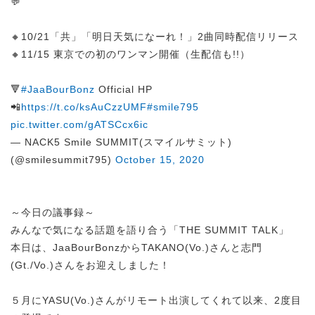
💬
🔸10/21「共」「明日天気になーれ！」2曲同時配信リリース
🔸11/15 東京での初のワンマン開催（生配信も!!）
🔻
#JaaBourBonz
Official HP
📲
https://t.co/ksAuCzzUMF
#smile795
pic.twitter.com/gATSCcx6ic
— NACK5 Smile SUMMIT(スマイルサミット)
(@smilesummit795)
October 15, 2020
～今日の議事録～
みんなで気になる話題を語り合う「THE SUMMIT TALK」
本日は、JaaBourBonzからTAKANO(Vo.)さんと志門
(Gt./Vo.)さんをお迎えしました！
５月にYASU(Vo.)さんがリモート出演してくれて以来、2度目