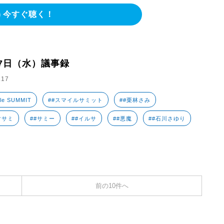
今すぐ聴く！
17日（水）議事録
.17
le SUMMIT
##スマイルサミット
##栗林さみ
マサミ
##サミー
##イルサ
##悪魔
##石川さゆり
前の10件へ