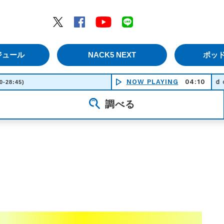
エムナックファイブ）
Twitter
Facebook
YouTube
LINE
ジュール
NACK5 NEXT
ポッ
NOW PLAYING
ｋａｌｅｉｄｏｓｃｏｐ
04:10
0-28:45)
調べる