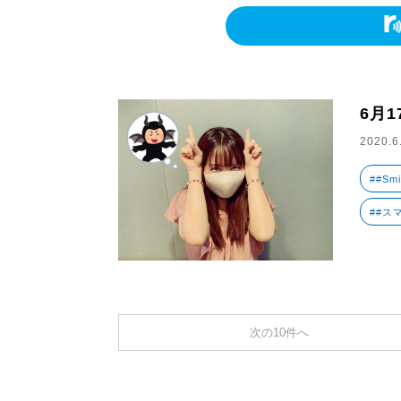
6月
2020.6
##Smi
##ス
次の10件へ