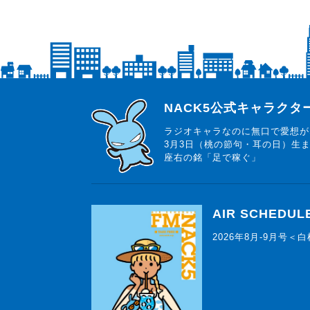
らじっと君
NACK5公式キャラク
ラジオキャラなのに無口で愛想が
3月3日（桃の節句・耳の日）生
座右の銘「足で稼ぐ」
AIR SCHEDUL
2026年8月-9月号＜