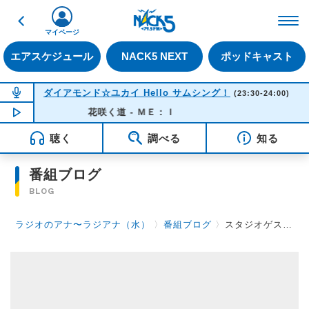
戻る
FM NACK5 79.5MHz（
マイページ
エアスケジュール
NACK5 NEXT
ポッドキャスト
NOW ON AIR
ダイアモンド☆ユカイ Hello サムシング！
(23:30-24:00)
NOW PLAYING
花咲く道 - ＭＥ：Ｉ
23:20
聴く
調べる
知る
番組ブログ
BLOG
ラジオのアナ〜ラジアナ（水）
〉
番組ブログ
〉
スタジオゲスト本日2組目：FES☆TIVE 土光瑠璃子さん