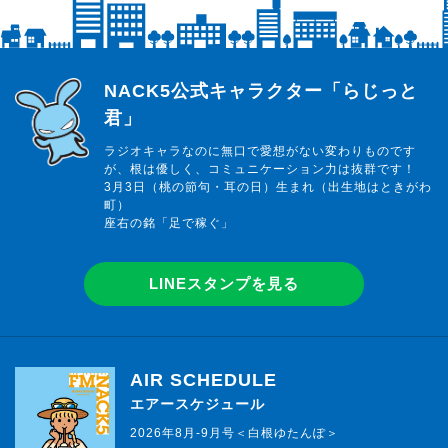
らじっと君
NACK5公式キャラクター「らじっと
君」
ラジオキャラなのに無口で愛想がない変わりものです
が、根は優しく、コミュニケーション力は抜群です！
3月3日（桃の節句・耳の日）生まれ（出生地はときがわ
町）
座右の銘「足で稼ぐ」
LINEスタンプを見る
AIR SCHEDULE
エアースケジュール
2026年8月-9月号＜白根ゆたんぽ＞